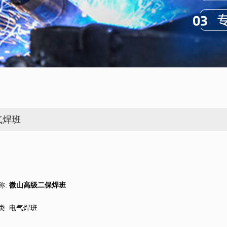
气焊班
称:
微山高级二保焊班
类:
电气焊班