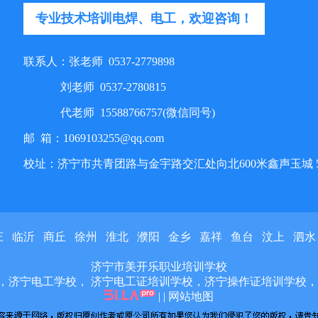
专业技术培训电焊、电工，欢迎咨询！
联系人：张老师 0537-2779898
刘老师 0537-2780815
代老师 15588766757(微信同号)
邮 箱：1069103255@qq.com
校址：济宁市共青团路与金宇路交汇处向北600米鑫声玉城 
庄
临沂
商丘
徐州
淮北
濮阳
金乡
嘉祥
鱼台
汶上
泗水
济宁市美开乐职业培训学校
，济宁电工学校， 济宁电工证培训学校，济宁操作证培训学校，
| |
网站地图