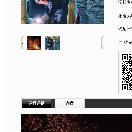
学校名
报名热
添加时
二 维 码
课程详情
询盘