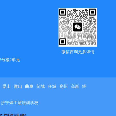
微信咨询更多详情
5号楼2单元
梁山
微山
曲阜
邹城
任城
兖州
高新
经
 济宁焊工证培训学校