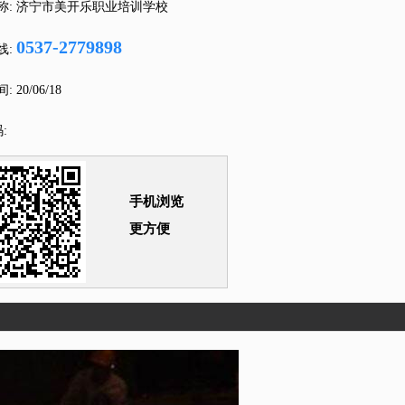
称:
济宁市美开乐职业培训学校
0537-2779898
线:
间:
20/06/18
:
手机浏览
更方便