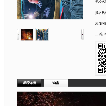
学校名
报名热
添加时
二 维 码
课程详情
询盘