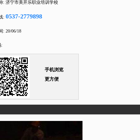
称:
济宁市美开乐职业培训学校
0537-2779898
线:
间:
20/06/18
:
手机浏览
更方便