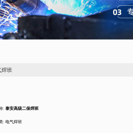
气焊班
称:
泰安高级二保焊班
类:
电气焊班