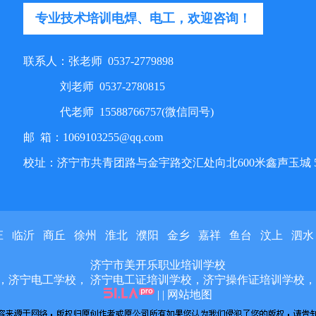
专业技术培训电焊、电工，欢迎咨询！
联系人：张老师 0537-2779898
刘老师 0537-2780815
代老师 15588766757(微信同号)
邮 箱：1069103255@qq.com
校址：济宁市共青团路与金宇路交汇处向北600米鑫声玉城 
庄
临沂
商丘
徐州
淮北
濮阳
金乡
嘉祥
鱼台
汶上
泗水
济宁市美开乐职业培训学校
，济宁电工学校， 济宁电工证培训学校，济宁操作证培训学校，
| |
网站地图