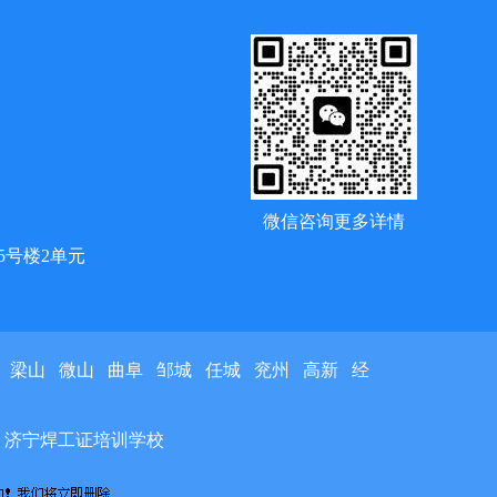
微信咨询更多详情
5号楼2单元
梁山
微山
曲阜
邹城
任城
兖州
高新
经
 济宁焊工证培训学校