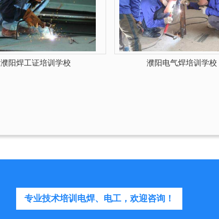
濮阳焊工证培训学校
濮阳电气焊培训学校
专业技术培训电焊、电工，欢迎咨询！