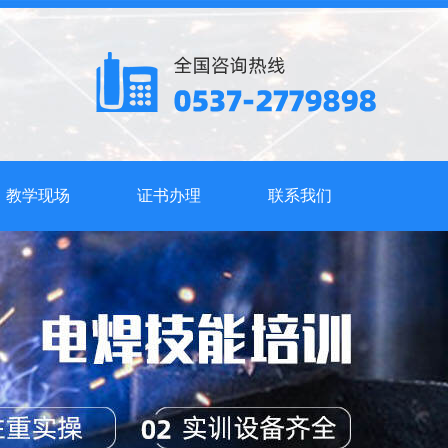
教学现场
证书办理
联系我们