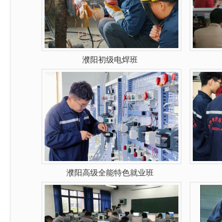
濮阳初级电焊班
濮阳高级全能特色就业班