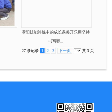
濮阳技能淬炼中的成长课美开乐用坚持
书写职...
27 条记录
1
2
3
下一页
共 3 页