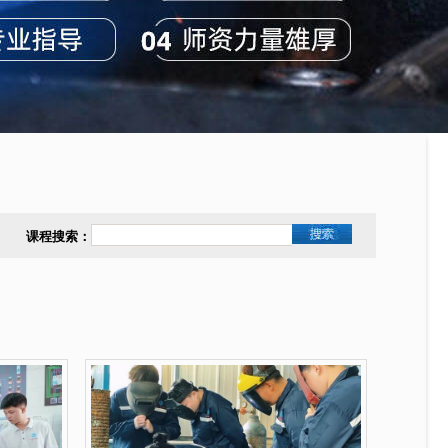
课程搜索：